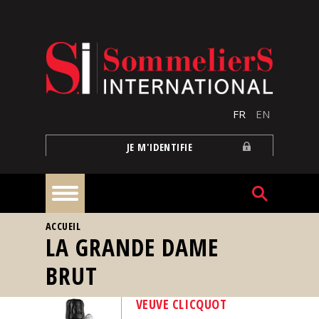
Aller au contenu principal
FR
EN
JE M'IDENTIFIE
VOUS ÊTES ICI
ACCUEIL
À
LA GRANDE DAME
la
une
BRUT
Reportages
VEUVE CLICQUOT