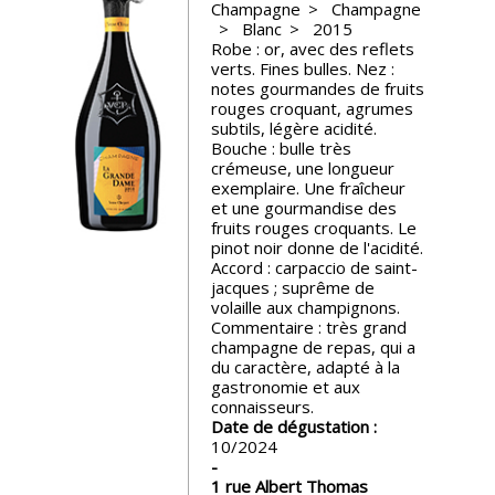
Champagne
Champagne
Blanc
2015
Nos
Robe : or, avec des reflets
événements
verts. Fines bulles. Nez :
notes gourmandes de fruits
rouges croquant, agrumes
Spiritueux
subtils, légère acidité.
Bouche : bulle très
crémeuse, une longueur
Notes
exemplaire. Une fraîcheur
de
et une gourmandise des
dégustation
fruits rouges croquants. Le
pinot noir donne de l'acidité.
Accord : carpaccio de saint-
jacques ; suprême de
Sommelleries
volaille aux champignons.
Commentaire : très grand
champagne de repas, qui a
Le
du caractère, adapté à la
magazine
gastronomie et aux
connaisseurs.
Date de dégustation :
Télécharger
10/2024
la
Revue
1 rue Albert Thomas