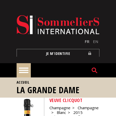
Aller au contenu principal
FR
EN
JE M'IDENTIFIE
VOUS ÊTES ICI
ACCUEIL
À
LA GRANDE DAME
la
une
VEUVE CLICQUOT
Champagne
Champagne
Reportages
Blanc
2015