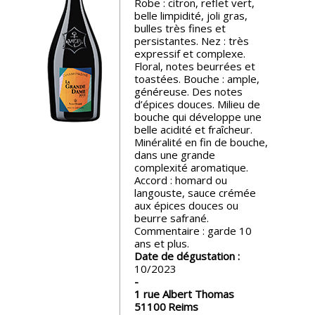
Robe : citron, reflet vert,
belle limpidité, joli gras,
Nos
bulles très fines et
événements
persistantes. Nez : très
expressif et complexe.
Floral, notes beurrées et
Spiritueux
toastées. Bouche : ample,
généreuse. Des notes
d’épices douces. Milieu de
bouche qui développe une
Notes
belle acidité et fraîcheur.
de
Minéralité en fin de bouche,
dégustation
dans une grande
complexité aromatique.
Accord : homard ou
Sommelleries
langouste, sauce crémée
aux épices douces ou
beurre safrané.
Le
Commentaire : garde 10
magazine
ans et plus.
Date de dégustation :
10/2023
Télécharger
1 rue Albert Thomas
la
51100
Reims
Revue