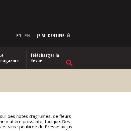
FR
EN
JE M'IDENTIFIE
Le
Télécharger la
magazine
Revue
, sur des notes d'agrumes, de fleurs
une matière puissante, tonique. Des
et vins : poularde de Bresse au jus