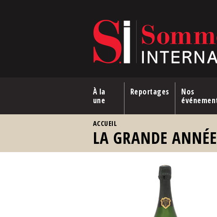
Aller au contenu principal
À la
Reportages
Nos
une
événemen
VOUS ÊTES ICI
ACCUEIL
LA GRANDE ANNÉ