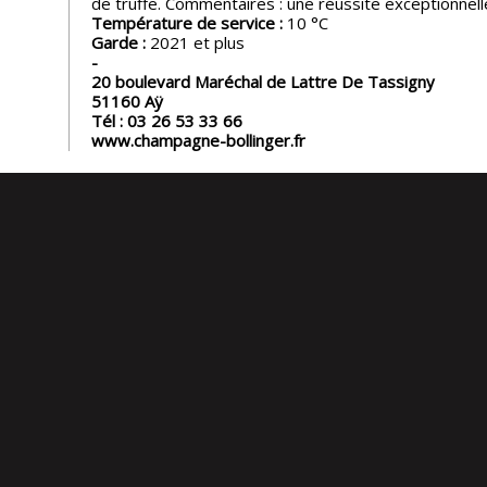
de truffe. Commentaires : une réussite exceptionnell
Température de service :
10
Garde :
2021 et plus
20 boulevard Maréchal de Lattre De Tassigny
51160
Aÿ
Tél :
03 26 53 33 66
www.champagne-bollinger.fr