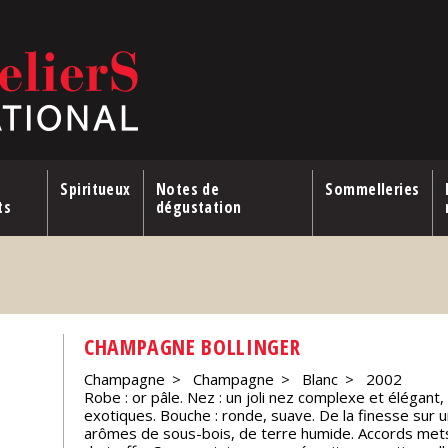
Spiritueux
Notes de
Sommelleries
ts
dégustation
E
CHAMPAGNE BOLLINGER
Champagne
Champagne
Blanc
2002
Robe : or pâle. Nez : un joli nez complexe et élégant
exotiques. Bouche : ronde, suave. De la finesse sur 
arômes de sous-bois, de terre humide. Accords mets 