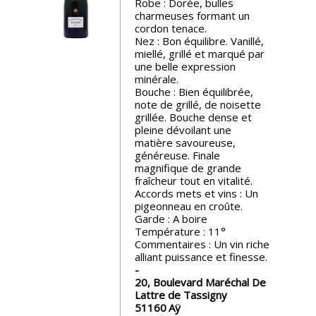
Robe : Dorée, bulles
charmeuses formant un
Nos
cordon tenace.
événements
Nez : Bon équilibre. Vanillé,
miellé, grillé et marqué par
une belle expression
Spiritueux
minérale.
Bouche : Bien équilibrée,
note de grillé, de noisette
grillée. Bouche dense et
Notes
pleine dévoilant une
de
matière savoureuse,
dégustation
généreuse. Finale
magnifique de grande
fraîcheur tout en vitalité.
Sommelleries
Accords mets et vins : Un
pigeonneau en croûte.
Garde : A boire
Le
Température : 11°
magazine
Commentaires : Un vin riche
alliant puissance et finesse.
20, Boulevard Maréchal De
Télécharger
Lattre de Tassigny
la
51160
Aÿ
Revue