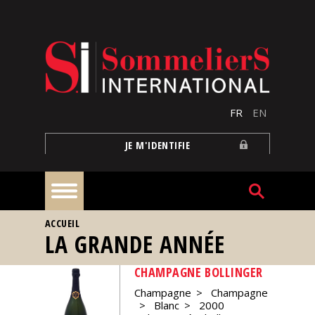
Aller au contenu principal
FR
EN
JE M'IDENTIFIE
VOUS ÊTES ICI
ACCUEIL
À
LA GRANDE ANNÉE
la
une
CHAMPAGNE BOLLINGER
Champagne
Champagne
Reportages
Blanc
2000