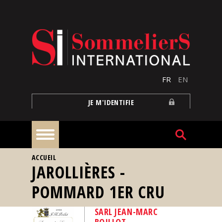
Aller au contenu principal
FR
EN
JE M'IDENTIFIE
VOUS ÊTES ICI
ACCUEIL
À
JAROLLIÈRES -
la
une
POMMARD 1ER CRU
Reportages
SARL JEAN-MARC
BOILLOT