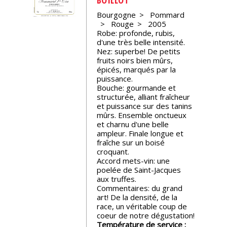
Bourgogne
Pommard
Nos
Rouge
2005
événements
Robe: profonde, rubis,
d'une très belle intensité.
Nez: superbe! De petits
Spiritueux
fruits noirs bien mûrs,
épicés, marqués par la
puissance.
Notes
Bouche: gourmande et
de
structurée, alliant fraîcheur
dégustation
et puissance sur des tanins
mûrs. Ensemble onctueux
et charnu d'une belle
ampleur. Finale longue et
Sommelleries
fraîche sur un boisé
croquant.
Accord mets-vin: une
Le
poelée de Saint-Jacques
magazine
aux truffes.
Commentaires: du grand
art! De la densité, de la
Télécharger
race, un véritable coup de
la
coeur de notre dégustation!
Revue
Température de service :