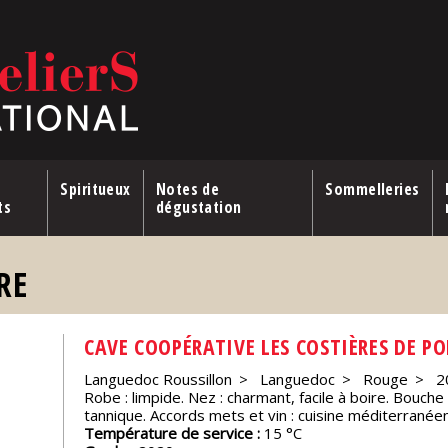
Spiritueux
Notes de
Sommelleries
ts
dégustation
RE
CAVE COOPÉRATIVE LES COSTIÈRES DE P
Languedoc Roussillon
Languedoc
Rouge
2
Robe : limpide. Nez : charmant, facile à boire. Bouc
tannique. Accords mets et vin : cuisine méditerranéen
Température de service :
15