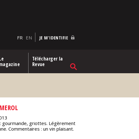
FR
EN
JE M'IDENTIFIE
Le
Télécharger la
magazine
Revue
OMEROL
013
he : gourmande, griottes. Légèrement
ne. Commentaires : un vin plaisant.