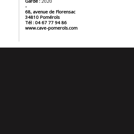
Garde :
2020
68, avenue de Florensac
34810
Pomérols
Tél :
04 67 77 94 86
www.cave-pomerols.com