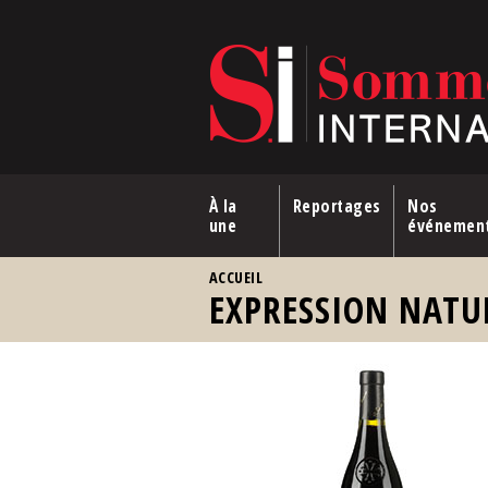
Aller au contenu principal
À la
Reportages
Nos
une
événemen
VOUS ÊTES ICI
ACCUEIL
EXPRESSION NATU