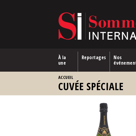
Aller au contenu principal
À la
Reportages
Nos
une
événemen
VOUS ÊTES ICI
ACCUEIL
CUVÉE SPÉCIALE