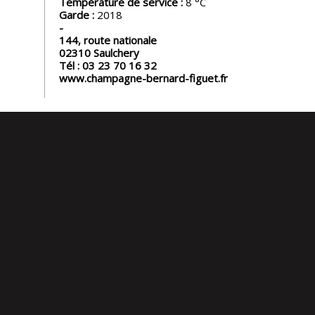
Température de service :
8
Garde :
2018
144, route nationale
02310
Saulchery
Tél :
03 23 70 16 32
www.champagne-bernard-figuet.fr