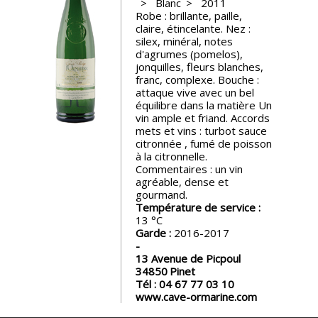
Blanc
2011
Robe : brillante, paille,
Nos
claire, étincelante. Nez :
événements
silex, minéral, notes
d'agrumes (pomelos),
jonquilles, fleurs blanches,
Spiritueux
franc, complexe. Bouche :
attaque vive avec un bel
équilibre dans la matière Un
vin ample et friand. Accords
Notes
mets et vins : turbot sauce
de
citronnée , fumé de poisson
dégustation
à la citronnelle.
Commentaires : un vin
agréable, dense et
Sommelleries
gourmand.
Température de service :
13
Le
Garde :
2016-2017
magazine
13 Avenue de Picpoul
34850
Pinet
Tél :
04 67 77 03 10
Télécharger
www.cave-ormarine.com
la
Revue