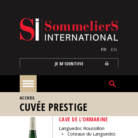
Aller au contenu principal
FR
EN
JE M'IDENTIFIE
VOUS ÊTES ICI
ACCUEIL
À
CUVÉE PRESTIGE
la
une
CAVE DE L'ORMARINE
Languedoc Roussillon
Reportages
Coteaux du Languedoc