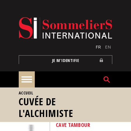
Aller au contenu principal
FR
EN
JE M'IDENTIFIE
VOUS ÊTES ICI
ACCUEIL
À
CUVÉE DE
la
une
L'ALCHIMISTE
Reportages
CAVE TAMBOUR