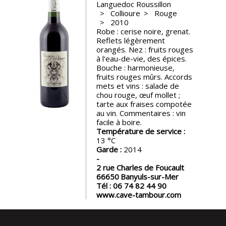
Languedoc Roussillon
Collioure
Rouge
Nos
2010
événements
Robe : cerise noire, grenat.
Reflets légèrement
orangés. Nez : fruits rouges
Spiritueux
à l'eau-de-vie, des épices.
Bouche : harmonieuse,
fruits rouges mûrs. Accords
Notes
mets et vins : salade de
de
chou rouge, œuf mollet ;
dégustation
tarte aux fraises compotée
au vin. Commentaires : vin
facile à boire.
Température de service :
Sommelleries
13
Garde :
2014
Le
2 rue Charles de Foucault
magazine
66650
Banyuls-sur-Mer
Tél :
06 74 82 44 90
www.cave-tambour.com
Télécharger
la
Revue