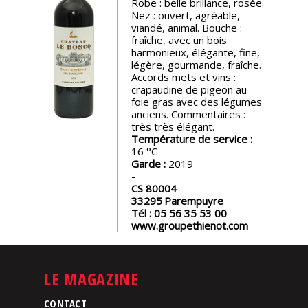
Robe : belle brillance, rosée.
Nez : ouvert, agréable,
Nos
viandé, animal. Bouche :
événements
fraîche, avec un bois
harmonieux, élégante, fine,
légère, gourmande, fraîche.
Spiritueux
Accords mets et vins :
crapaudine de pigeon au
foie gras avec des légumes
anciens. Commentaires :
Notes
très très élégant.
de
Température de service :
dégustation
16
Garde :
2019
Sommelleries
CS 80004
33295
Parempuyre
Tél :
05 56 35 53 00
Le
www.groupethienot.com
magazine
LE MAGAZINE
Télécharger
la
Revue
CONTACT