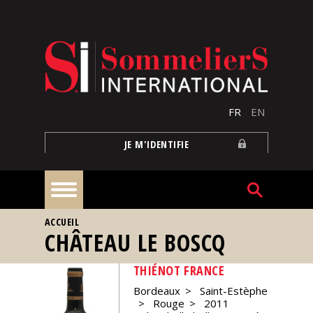
Aller au contenu principal
FR
EN
JE M'IDENTIFIE
VOUS ÊTES ICI
ACCUEIL
À
CHÂTEAU LE BOSCQ
la
une
THIÉNOT FRANCE
Bordeaux
Saint-Estèphe
Reportages
Rouge
2011