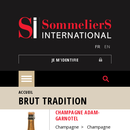
Aller au contenu principal
FR
EN
JE M'IDENTIFIE
VOUS ÊTES ICI
ACCUEIL
À
BRUT TRADITION
la
une
CHAMPAGNE ADAM-
GARNOTEL
Reportages
Champagne
Champagne