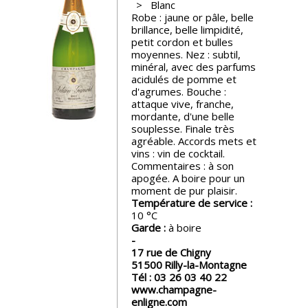
Blanc
Robe : jaune or pâle, belle
Nos
brillance, belle limpidité,
événements
petit cordon et bulles
moyennes. Nez : subtil,
minéral, avec des parfums
Spiritueux
acidulés de pomme et
d'agrumes. Bouche :
attaque vive, franche,
mordante, d'une belle
Notes
souplesse. Finale très
de
agréable. Accords mets et
dégustation
vins : vin de cocktail.
Commentaires : à son
apogée. A boire pour un
Sommelleries
moment de pur plaisir.
Température de service :
10
Le
Garde :
à boire
magazine
17 rue de Chigny
51500
Rilly-la-Montagne
Télécharger
Tél :
03 26 03 40 22
la
www.champagne-
Revue
enligne.com