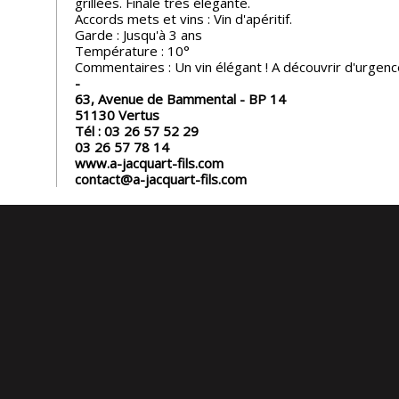
grillées. Finale très élégante.
Accords mets et vins : Vin d'apéritif.
Garde : Jusqu'à 3 ans
Température : 10°
Commentaires : Un vin élégant ! A découvrir d'urgenc
63, Avenue de Bammental - BP 14
51130
Vertus
Tél :
03 26 57 52 29
03 26 57 78 14
www.a-jacquart-fils.com
contact@a-jacquart-fils.com