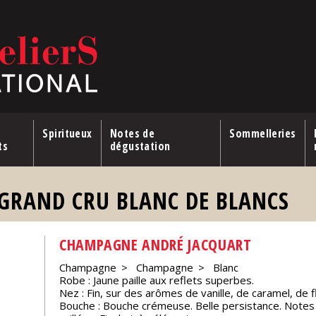
Spiritueux
Notes de
Sommelleries
ts
dégustation
 GRAND CRU BLANC DE BLANCS
CHAMPAGNE ANDRÉ JACQUART
Champagne
Champagne
Blanc
Robe : Jaune paille aux reflets superbes.
Nez : Fin, sur des arômes de vanille, de caramel, de fl
Bouche : Bouche crémeuse. Belle persistance. Notes