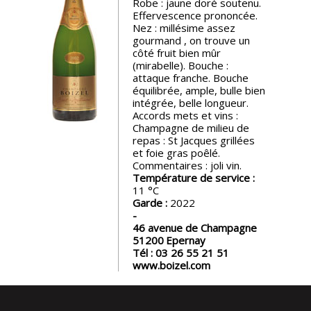
Robe : jaune doré soutenu.
Effervescence prononcée.
Nos
Nez : millésime assez
événements
gourmand , on trouve un
côté fruit bien mûr
(mirabelle). Bouche :
Spiritueux
attaque franche. Bouche
équilibrée, ample, bulle bien
intégrée, belle longueur.
Accords mets et vins :
Notes
Champagne de milieu de
de
repas : St Jacques grillées
dégustation
et foie gras poêlé.
Commentaires : joli vin.
Température de service :
Sommelleries
11
Garde :
2022
Le
46 avenue de Champagne
magazine
51200
Epernay
Tél :
03 26 55 21 51
www.boizel.com
Télécharger
la
Revue