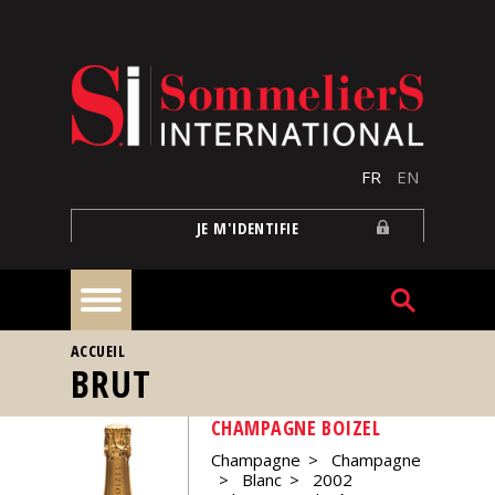
Aller au contenu principal
FR
EN
JE M'IDENTIFIE
VOUS ÊTES ICI
ACCUEIL
À
BRUT
la
une
CHAMPAGNE BOIZEL
Champagne
Champagne
Reportages
Blanc
2002