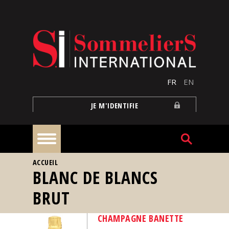
Aller au contenu principal
FR
EN
JE M'IDENTIFIE
VOUS ÊTES ICI
ACCUEIL
À
BLANC DE BLANCS
la
une
BRUT
Reportages
CHAMPAGNE BANETTE