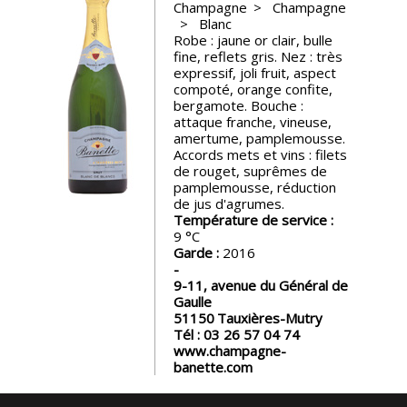
Champagne
Champagne
Blanc
Nos
Robe : jaune or clair, bulle
événements
fine, reflets gris. Nez : très
expressif, joli fruit, aspect
compoté, orange confite,
Spiritueux
bergamote. Bouche :
attaque franche, vineuse,
amertume, pamplemousse.
Notes
Accords mets et vins : filets
de
de rouget, suprêmes de
dégustation
pamplemousse, réduction
de jus d'agrumes.
Température de service :
9
Sommelleries
Garde :
2016
9-11, avenue du Général de
Le
Gaulle
magazine
51150
Tauxières-Mutry
Tél :
03 26 57 04 74
www.champagne-
Télécharger
banette.com
la
Revue