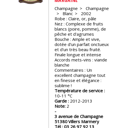
Champagne
Champagne
Nos
Blanc
2002
événements
Robe : Claire, or, pâle
Nez : Complexe de fruits
blancs (poire, pomme), de
Spiritueux
pêche et d'agrumes
Bouche : Ample et vive,
dotée d'un parfait onctueux
Notes
et d'un très beau fruité.
de
Finale longue et intense
dégustation
Accords mets-vins : viande
blanche
Commentaires : Un
excellent champagne tout
Sommelleries
en finesse et élégance :
sublime !
Température de service :
Le
10-11
magazine
Garde :
2012-2013
Note:
2
Télécharger
3 avenue de Champagne
la
51380
Villers Marmery
Revue
Tél :
03 26 97 92 13