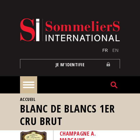
Aller au contenu principal
FR
EN
JE M'IDENTIFIE
VOUS ÊTES ICI
ACCUEIL
À
BLANC DE BLANCS 1ER
la
une
CRU BRUT
Reportages
CHAMPAGNE A.
MARGAINE