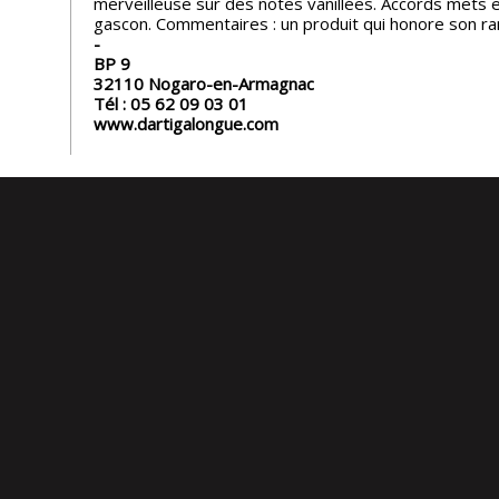
merveilleuse sur des notes vanillées. Accords mets e
gascon. Commentaires : un produit qui honore son ra
BP 9
32110
Nogaro-en-Armagnac
Tél :
05 62 09 03 01
www.dartigalongue.com