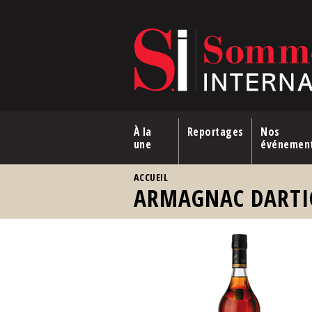
Aller au contenu principal
À la
Reportages
Nos
une
événemen
VOUS ÊTES ICI
ACCUEIL
ARMAGNAC DARTIG