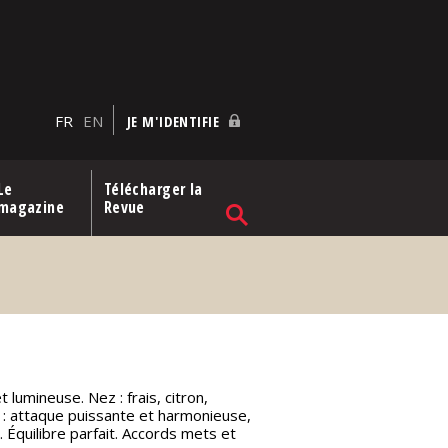
FR
EN
JE M'IDENTIFIE
Le
Télécharger la
magazine
Revue
t lumineuse. Nez : frais, citron,
 : attaque puissante et harmonieuse,
 Équilibre parfait. Accords mets et