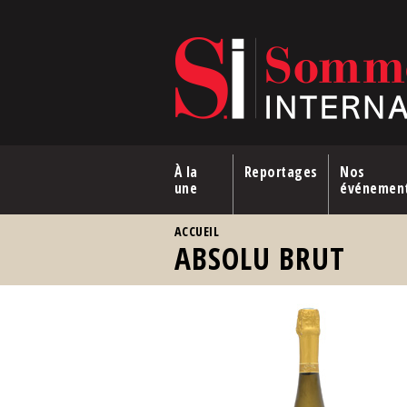
Aller au contenu principal
À la
Reportages
Nos
une
événemen
VOUS ÊTES ICI
ACCUEIL
ABSOLU BRUT