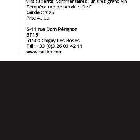
vins : apéritif. Commentaires : un très grand vin.
Température de service :
9
Garde :
2025
Prix:
40,00
6-11 rue Dom Pérignon
BP15
51500
Chigny Les Roses
Tél :
+33 (0)3 26 03 42 11
www.cattier.com