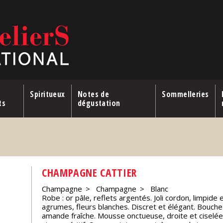
Spiritueux
Notes de
Sommelleries
ts
dégustation
CHAMPAGNE CATTIER
Champagne
Champagne
Blanc
Robe : or pâle, reflets argentés. Joli cordon, limpide e
agrumes, fleurs blanches. Discret et élégant. Bouche
amande fraîche. Mousse onctueuse, droite et ciselée.