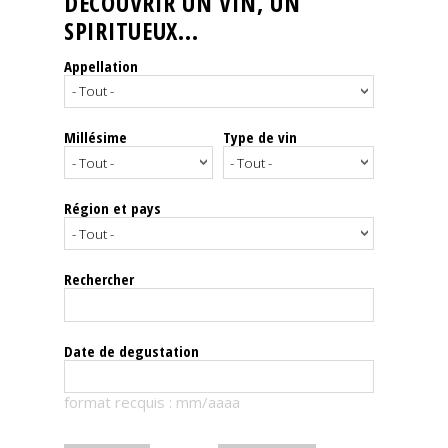
DÉCOUVRIR UN VIN, UN
SPIRITUEUX...
Nos
événements
Appellation
Spiritueux
Millésime
Type de vin
Notes
de
dégustation
Région et pays
Sommelleries
Rechercher
Le
magazine
Date de degustation
Télécharger
format recquis : mm/aaaa
la
Revue