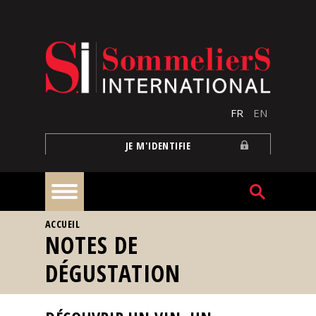
Aller au contenu principal
FR
EN
JE M'IDENTIFIE
VOUS ÊTES ICI
ACCUEIL
À
NOTES DE
la
une
DÉGUSTATION
Reportages