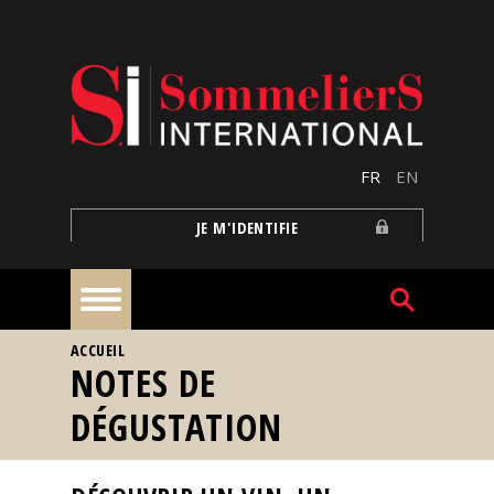
Aller au contenu principal
FR
EN
JE M'IDENTIFIE
VOUS ÊTES ICI
ACCUEIL
À
NOTES DE
la
une
DÉGUSTATION
Reportages