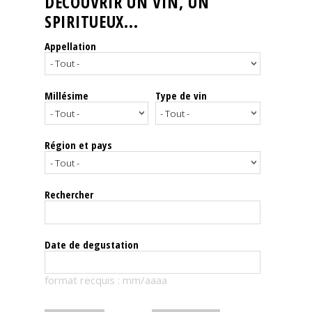
DÉCOUVRIR UN VIN, UN
SPIRITUEUX...
Nos
événements
Appellation
Spiritueux
Millésime
Type de vin
Notes
de
dégustation
Région et pays
Sommelleries
Rechercher
Le
magazine
Date de degustation
Télécharger
format recquis : mm/aaaa
la
Revue