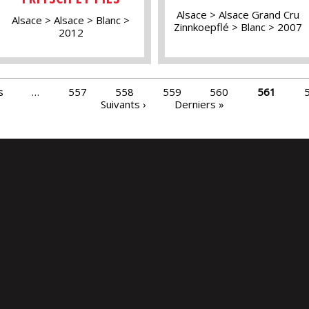
Alsace
Alsace Grand Cru
Alsace
Alsace
Blanc
Zinnkoepflé
Blanc
2007
2012
s
…
557
558
559
560
561
Suivants ›
Derniers »