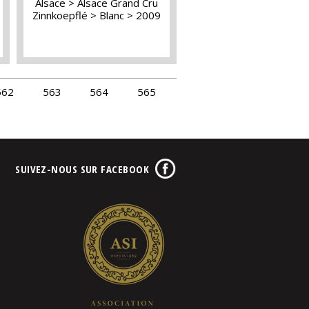
Alsace
Alsace Grand Cru
Zinnkoepflé
Blanc
2009
562
563
564
565
SUIVEZ-NOUS SUR FACEBOOK