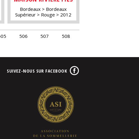
Bordeaux
Bordeaux
Supérieur
Rouge
2012
505
506
507
508
SUIVEZ-NOUS SUR FACEBOOK