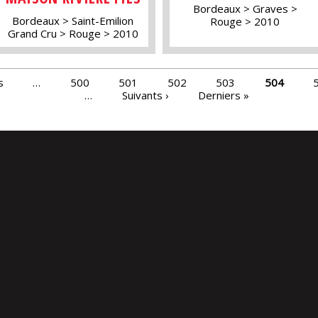
Bordeaux
Graves
Bordeaux
Saint-Emilion
Rouge
2010
Grand Cru
Rouge
2010
s
…
500
501
502
503
504
…
Suivants ›
Derniers »