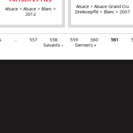
Alsace
Alsace Grand Cru
Alsace
Alsace
Blanc
Zinnkoepflé
Blanc
2007
2012
s
…
557
558
559
560
561
Suivants ›
Derniers »