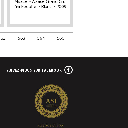
Alsace
Alsace Grand Cru
Zinnkoepflé
Blanc
2009
562
563
564
565
SUIVEZ-NOUS SUR FACEBOOK