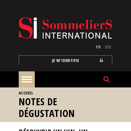
Aller au contenu principal
FR
EN
JE M'IDENTIFIE
VOUS ÊTES ICI
ACCUEIL
À
NOTES DE
la
une
DÉGUSTATION
Reportages