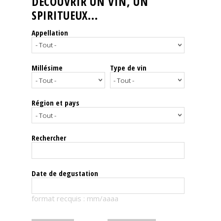
DÉCOUVRIR UN VIN, UN
SPIRITUEUX...
Nos
événements
Appellation
Spiritueux
Millésime
Type de vin
Notes
de
dégustation
Région et pays
Sommelleries
Rechercher
Le
magazine
Date de degustation
Télécharger
format recquis : mm/aaaa
la
Revue