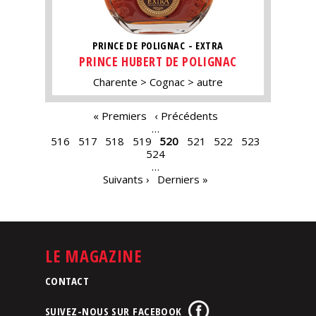
PRINCE DE POLIGNAC - EXTRA
PRINCE HUBERT DE POLIGNAC
Charente
Cognac
autre
PAGES
« Premiers
‹ Précédents
…
516
517
518
519
520
521
522
523
524
…
Suivants ›
Derniers »
LE MAGAZINE
CONTACT
SUIVEZ-NOUS SUR FACEBOOK