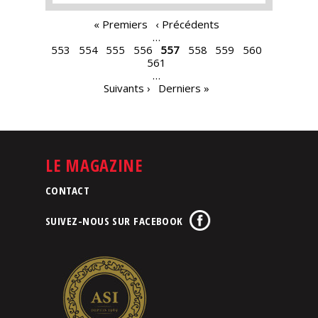
PAGES
« Premiers
‹ Précédents
…
553
554
555
556
557
558
559
560
561
…
Suivants ›
Derniers »
LE MAGAZINE
CONTACT
SUIVEZ-NOUS SUR FACEBOOK