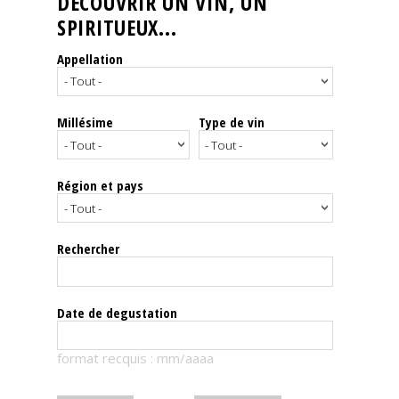
DÉCOUVRIR UN VIN, UN
SPIRITUEUX...
Nos
événements
Appellation
Spiritueux
Millésime
Type de vin
Notes
de
dégustation
Région et pays
Sommelleries
Rechercher
Le
magazine
Date de degustation
Télécharger
format recquis : mm/aaaa
la
Revue