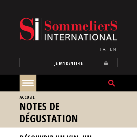
Aller au contenu principal
FR
EN
JE M'IDENTIFIE
VOUS ÊTES ICI
ACCUEIL
À
NOTES DE
la
une
DÉGUSTATION
Reportages