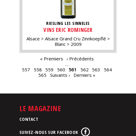
RIESLING LES SINNELES
VINS ERIC ROMINGER
Alsace
Alsace Grand Cru Zinnkoepflé
Blanc
2009
PAGES
« Premiers
‹ Précédents
…
557
558
559
560
561
562
563
564
565
Suivants ›
Derniers »
LE MAGAZINE
CONTACT
SUIVEZ-NOUS SUR FACEBOOK