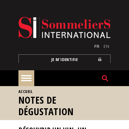
Aller au contenu principal
FR
EN
JE M'IDENTIFIE
VOUS ÊTES ICI
ACCUEIL
À
NOTES DE
la
une
DÉGUSTATION
Reportages