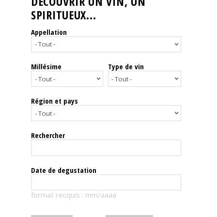
DÉCOUVRIR UN VIN, UN
SPIRITUEUX...
Nos
événements
Appellation
Spiritueux
Millésime
Type de vin
Notes
de
dégustation
Région et pays
Sommelleries
Rechercher
Le
magazine
Date de degustation
Télécharger
format recquis : mm/aaaa
la
Revue