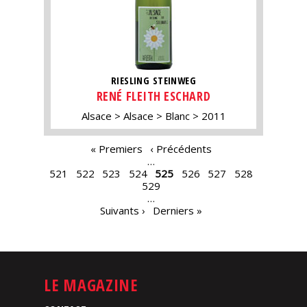
RIESLING STEINWEG
RENÉ FLEITH ESCHARD
Alsace
Alsace
Blanc
2011
PAGES
« Premiers
‹ Précédents
…
521
522
523
524
525
526
527
528
529
…
Suivants ›
Derniers »
LE MAGAZINE