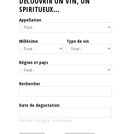
DÉCOUVRIR UN VIN, UN
SPIRITUEUX...
Nos
événements
Appellation
Spiritueux
Millésime
Type de vin
Notes
de
dégustation
Région et pays
Sommelleries
Rechercher
Le
magazine
Date de degustation
Télécharger
format recquis : mm/aaaa
la
Revue