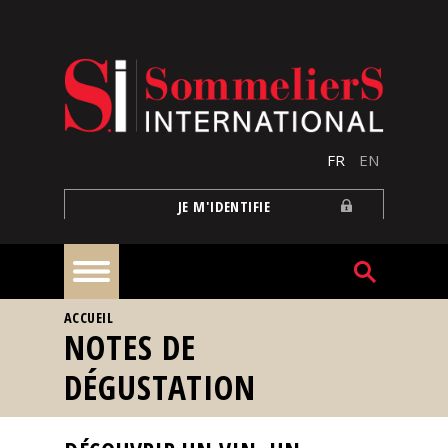
Aller au contenu principal
FR
EN
JE M'IDENTIFIE
VOUS ÊTES ICI
ACCUEIL
À
NOTES DE
la
une
DÉGUSTATION
Reportages