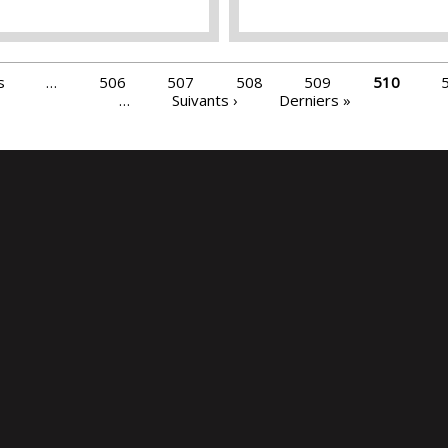
s
…
506
507
508
509
510
…
Suivants ›
Derniers »