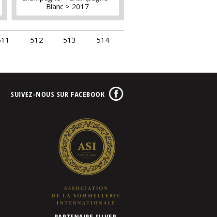
Blanc
2017
511
512
513
514
SUIVEZ-NOUS SUR FACEBOOK
PARTENAIRE SILVER