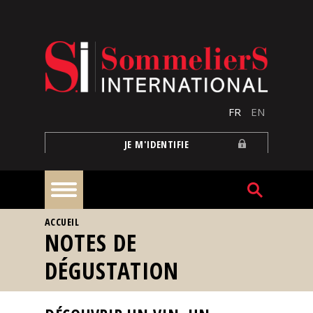
Aller au contenu principal
FR
EN
JE M'IDENTIFIE
VOUS ÊTES ICI
ACCUEIL
À
NOTES DE
la
une
DÉGUSTATION
Reportages