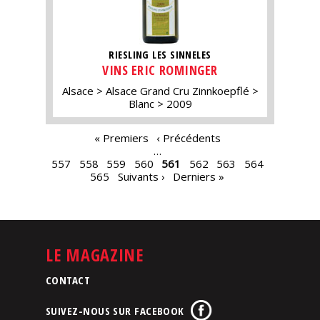
RIESLING LES SINNELES
VINS ERIC ROMINGER
Alsace
Alsace Grand Cru Zinnkoepflé
Blanc
2009
PAGES
« Premiers
‹ Précédents
…
557
558
559
560
561
562
563
564
565
Suivants ›
Derniers »
LE MAGAZINE
CONTACT
SUIVEZ-NOUS SUR FACEBOOK