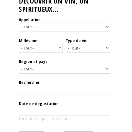
DÉCOUVRIR UN VIN, UN
SPIRITUEUX...
Nos
événements
Appellation
Spiritueux
Millésime
Type de vin
Notes
de
dégustation
Région et pays
Sommelleries
Rechercher
Le
magazine
Date de degustation
Télécharger
format recquis : mm/aaaa
la
Revue