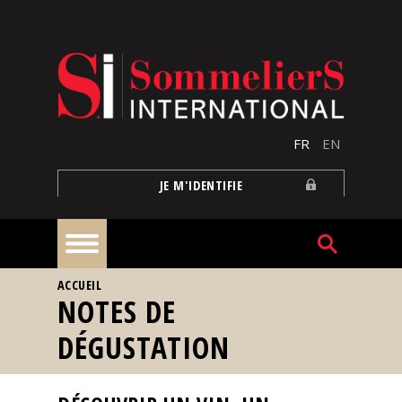
Aller au contenu principal
FR
EN
JE M'IDENTIFIE
VOUS ÊTES ICI
ACCUEIL
À
NOTES DE
la
une
DÉGUSTATION
Reportages