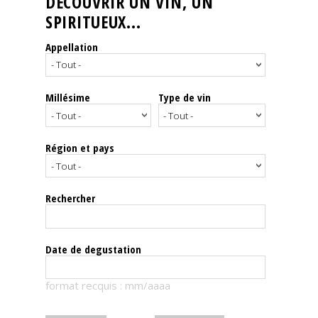
DÉCOUVRIR UN VIN, UN
SPIRITUEUX...
Nos
événements
Appellation
Spiritueux
Millésime
Type de vin
Notes
de
dégustation
Région et pays
Sommelleries
Rechercher
Le
magazine
Date de degustation
Télécharger
format recquis : mm/aaaa
la
Revue