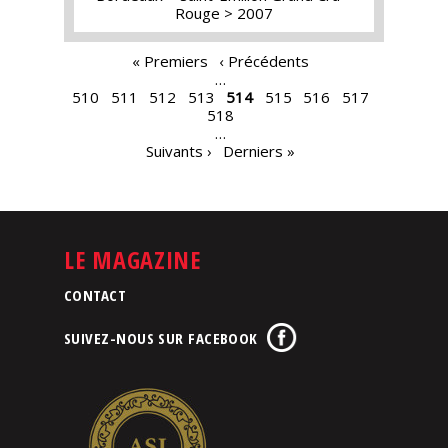
Rouge
2007
PAGES
« Premiers
‹ Précédents
…
510
511
512
513
514
515
516
517
518
…
Suivants ›
Derniers »
LE MAGAZINE
CONTACT
SUIVEZ-NOUS SUR FACEBOOK