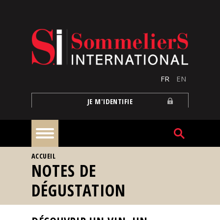
Aller au contenu principal
FR
EN
JE M'IDENTIFIE
VOUS ÊTES ICI
ACCUEIL
À
NOTES DE
la
une
DÉGUSTATION
Reportages