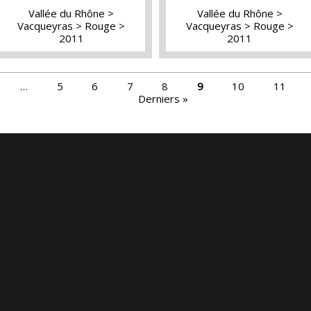
Vallée du Rhône
Vallée du Rhône
Vacqueyras
Rouge
Vacqueyras
Rouge
2011
2011
…
5
6
7
8
9
10
11
Derniers »