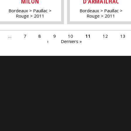
MILON
D'ARMAILHAC
Bordeaux
Pauillac
Bordeaux
Pauillac
Rouge
2011
Rouge
2011
…
7
8
9
10
11
12
13
›
Derniers »