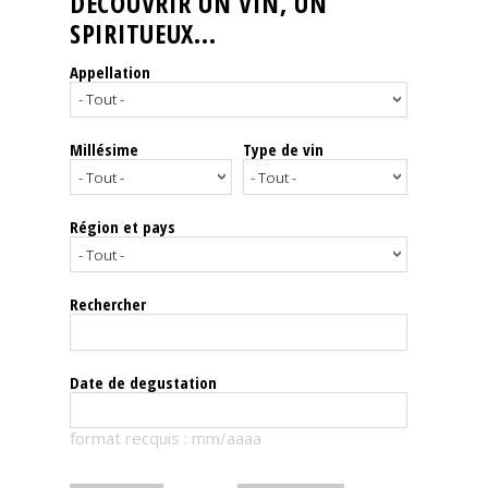
DÉCOUVRIR UN VIN, UN
SPIRITUEUX...
Nos
événements
Appellation
Spiritueux
Millésime
Type de vin
Notes
de
dégustation
Région et pays
Sommelleries
Rechercher
Le
magazine
Date de degustation
Télécharger
format recquis : mm/aaaa
la
Revue