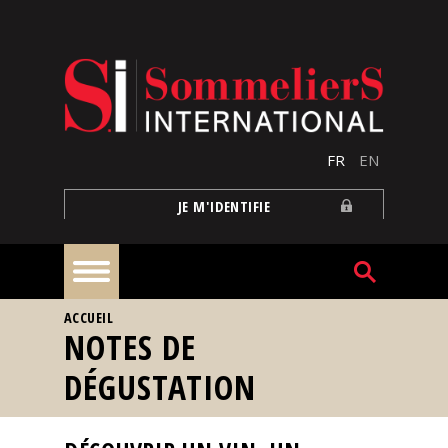
Aller au contenu principal
FR
EN
JE M'IDENTIFIE
VOUS ÊTES ICI
ACCUEIL
À
NOTES DE
la
une
DÉGUSTATION
Reportages