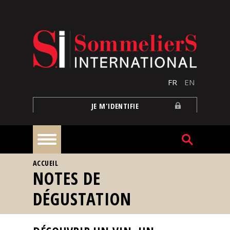
Aller au contenu principal
FR
EN
JE M'IDENTIFIE
VOUS ÊTES ICI
ACCUEIL
À
NOTES DE
la
une
DÉGUSTATION
Reportages