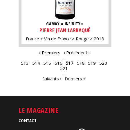
GAMAY « INFINITY »
PIERRE JEAN LARRAQUÉ
France
Vin de France
Rouge
2018
PAGES
« Premiers
‹ Précédents
…
513
514
515
516
517
518
519
520
521
…
Suivants ›
Derniers »
LE MAGAZINE
CONTACT