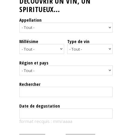
DÉCOUVRIR UN VIN, UN
SPIRITUEUX...
Nos
événements
Appellation
Spiritueux
Millésime
Type de vin
Notes
de
dégustation
Région et pays
Sommelleries
Rechercher
Le
magazine
Date de degustation
Télécharger
format recquis : mm/aaaa
la
Revue