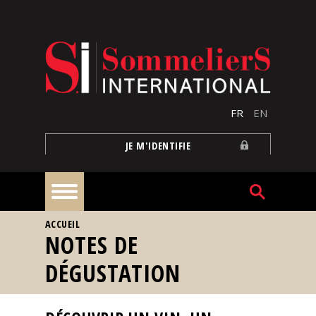
Aller au contenu principal
FR
EN
JE M'IDENTIFIE
VOUS ÊTES ICI
ACCUEIL
À
NOTES DE
la
une
DÉGUSTATION
Reportages