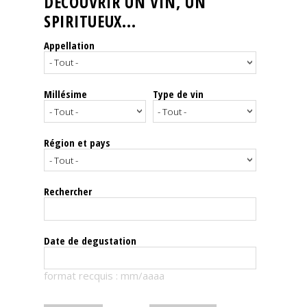
DÉCOUVRIR UN VIN, UN
SPIRITUEUX...
Nos
événements
Appellation
Spiritueux
Millésime
Type de vin
Notes
de
dégustation
Région et pays
Sommelleries
Rechercher
Le
magazine
Date de degustation
Télécharger
format recquis : mm/aaaa
la
Revue