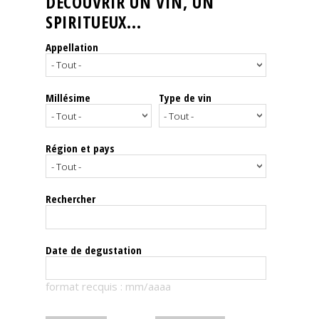
DÉCOUVRIR UN VIN, UN
SPIRITUEUX...
Nos
événements
Appellation
Spiritueux
Millésime
Type de vin
Notes
de
dégustation
Région et pays
Sommelleries
Rechercher
Le
magazine
Date de degustation
Télécharger
format recquis : mm/aaaa
la
Revue