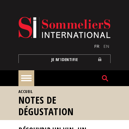
Aller au contenu principal
FR
EN
JE M'IDENTIFIE
VOUS ÊTES ICI
ACCUEIL
À
NOTES DE
la
une
DÉGUSTATION
Reportages