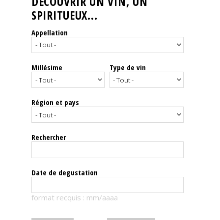
DÉCOUVRIR UN VIN, UN
SPIRITUEUX...
Nos
événements
Appellation
Spiritueux
Millésime
Type de vin
Notes
de
dégustation
Région et pays
Sommelleries
Rechercher
Le
magazine
Date de degustation
Télécharger
format recquis : mm/aaaa
la
Revue