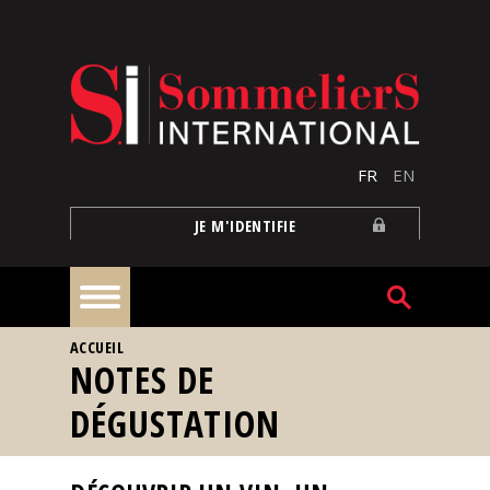
Aller au contenu principal
FR
EN
JE M'IDENTIFIE
VOUS ÊTES ICI
ACCUEIL
À
NOTES DE
la
une
DÉGUSTATION
Reportages