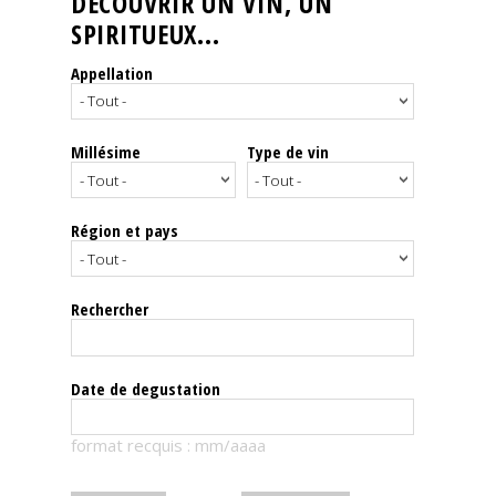
DÉCOUVRIR UN VIN, UN
SPIRITUEUX...
Nos
événements
Appellation
Spiritueux
Millésime
Type de vin
Notes
de
dégustation
Région et pays
Sommelleries
Rechercher
Le
magazine
Date de degustation
Télécharger
format recquis : mm/aaaa
la
Revue