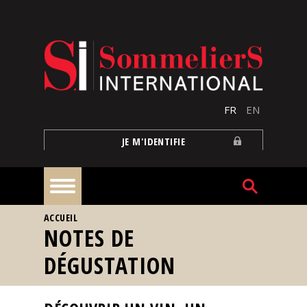
Aller au contenu principal
FR
EN
JE M'IDENTIFIE
VOUS ÊTES ICI
ACCUEIL
À
NOTES DE
la
une
DÉGUSTATION
Reportages