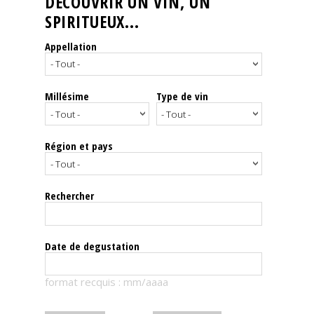
DÉCOUVRIR UN VIN, UN
SPIRITUEUX...
Nos
événements
Appellation
Spiritueux
Millésime
Type de vin
Notes
de
dégustation
Région et pays
Sommelleries
Rechercher
Le
magazine
Date de degustation
Télécharger
format recquis : mm/aaaa
la
Revue