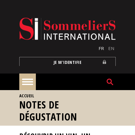
Aller au contenu principal
FR
EN
JE M'IDENTIFIE
VOUS ÊTES ICI
ACCUEIL
À
NOTES DE
la
une
DÉGUSTATION
Reportages