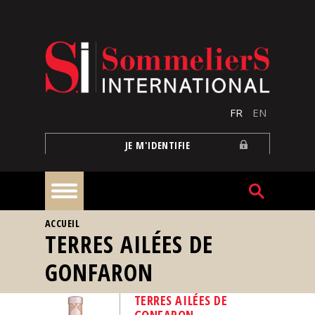
Aller au contenu principal
FR
EN
JE M'IDENTIFIE
VOUS ÊTES ICI
ACCUEIL
À
TERRES AILÉES DE
la
une
GONFARON
Reportages
TERRES AILÉES DE
GONFARON