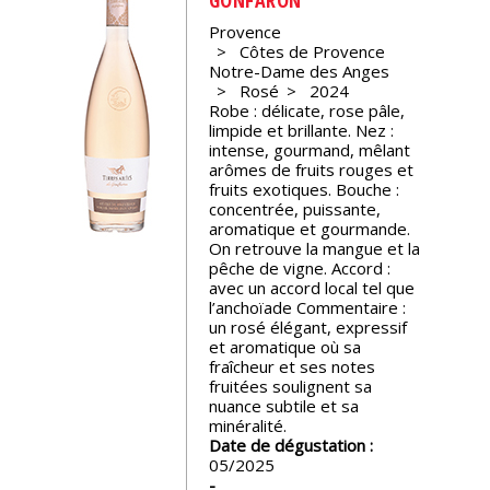
Provence
Nos
Côtes de Provence
événements
Notre-Dame des Anges
Rosé
2024
Robe : délicate, rose pâle,
Spiritueux
limpide et brillante. Nez :
intense, gourmand, mêlant
arômes de fruits rouges et
Notes
fruits exotiques. Bouche :
de
concentrée, puissante,
dégustation
aromatique et gourmande.
On retrouve la mangue et la
pêche de vigne. Accord :
avec un accord local tel que
Sommelleries
l’anchoïade Commentaire :
un rosé élégant, expressif
et aromatique où sa
Le
fraîcheur et ses notes
magazine
fruitées soulignent sa
nuance subtile et sa
minéralité.
Télécharger
Date de dégustation :
la
05/2025
Revue