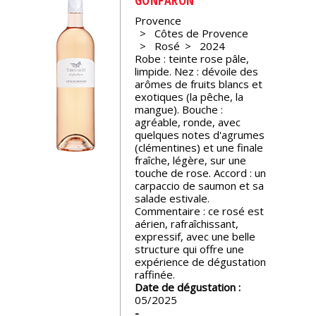
Provence
Nos
Côtes de Provence
événements
Rosé
2024
Robe : teinte rose pâle,
limpide. Nez : dévoile des
Spiritueux
arômes de fruits blancs et
exotiques (la pêche, la
mangue). Bouche :
Notes
agréable, ronde, avec
de
quelques notes d'agrumes
dégustation
(clémentines) et une finale
fraîche, légère, sur une
touche de rose. Accord : un
carpaccio de saumon et sa
Sommelleries
salade estivale.
Commentaire : ce rosé est
aérien, rafraîchissant,
Le
expressif, avec une belle
magazine
structure qui offre une
expérience de dégustation
raffinée.
Télécharger
Date de dégustation :
la
05/2025
Revue