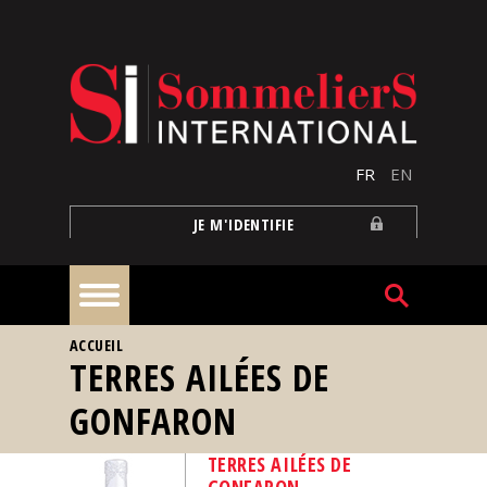
Aller au contenu principal
FR
EN
JE M'IDENTIFIE
VOUS ÊTES ICI
ACCUEIL
À
TERRES AILÉES DE
la
une
GONFARON
Reportages
TERRES AILÉES DE
GONFARON