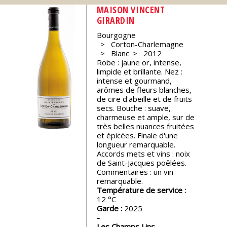
MAISON VINCENT
Nos
GIRARDIN
événements
Bourgogne
Corton-Charlemagne
Blanc
2012
Spiritueux
Robe : jaune or, intense,
limpide et brillante. Nez :
intense et gourmand,
Notes
arômes de fleurs blanches,
de
de cire d'abeille et de fruits
dégustation
secs. Bouche : suave,
charmeuse et ample, sur de
très belles nuances fruitées
Sommelleries
et épicées. Finale d'une
longueur remarquable.
Accords mets et vins : noix
de Saint-Jacques poêlées.
Le
Commentaires : un vin
magazine
remarquable.
Température de service :
12
Télécharger
Garde :
2025
la
Revue
Les Champs Lins