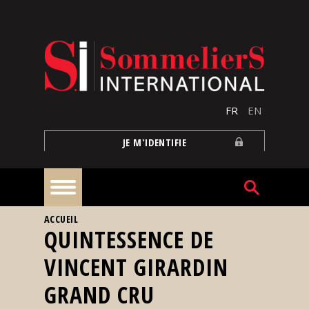
Aller au contenu principal
FR
EN
JE M'IDENTIFIE
VOUS ÊTES ICI
ACCUEIL
À
QUINTESSENCE DE
la
une
VINCENT GIRARDIN
GRAND CRU
Reportages