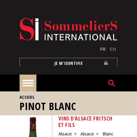
Aller au contenu principal
FR
EN
JE M'IDENTIFIE
VOUS ÊTES ICI
ACCUEIL
À
PINOT BLANC
la
une
VINS D'ALSACE FRITSCH
ET FILS
Reportages
Alsace
Alsace
Blanc