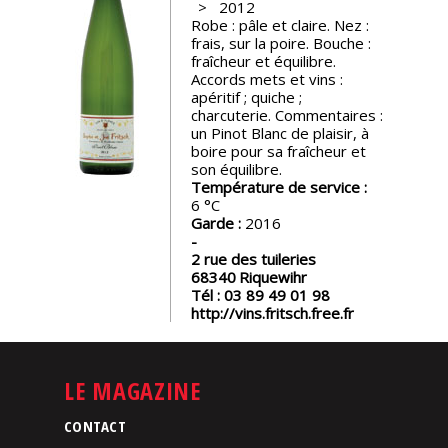
2012
Robe : pâle et claire. Nez :
Nos
frais, sur la poire. Bouche :
événements
fraîcheur et équilibre.
Accords mets et vins :
apéritif ; quiche ;
Spiritueux
charcuterie. Commentaires :
un Pinot Blanc de plaisir, à
boire pour sa fraîcheur et
son équilibre.
Notes
Température de service :
de
6
dégustation
Garde :
2016
2 rue des tuileries
Sommelleries
68340
Riquewihr
Tél :
03 89 49 01 98
http://vins.fritsch.free.fr
Le
magazine
LE MAGAZINE
Télécharger
la
CONTACT
Revue