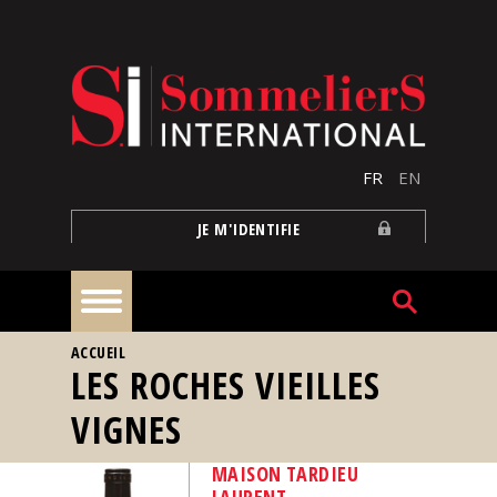
Aller au contenu principal
FR
EN
JE M'IDENTIFIE
VOUS ÊTES ICI
ACCUEIL
À
LES ROCHES VIEILLES
la
une
VIGNES
Reportages
MAISON TARDIEU
LAURENT