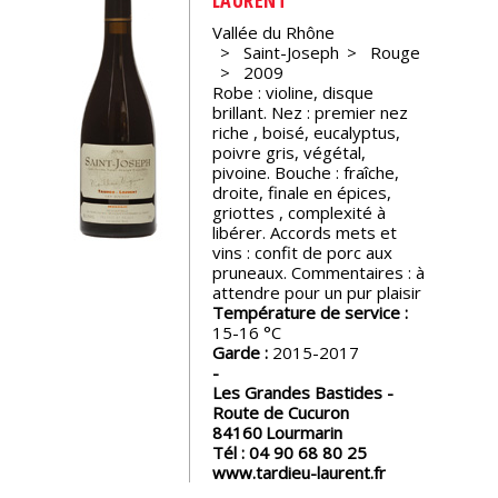
Vallée du Rhône
Nos
Saint-Joseph
Rouge
événements
2009
Robe : violine, disque
brillant. Nez : premier nez
Spiritueux
riche , boisé, eucalyptus,
poivre gris, végétal,
pivoine. Bouche : fraîche,
Notes
droite, finale en épices,
de
griottes , complexité à
dégustation
libérer. Accords mets et
vins : confit de porc aux
pruneaux. Commentaires : à
attendre pour un pur plaisir
Sommelleries
Température de service :
15-16
Garde :
2015-2017
Le
magazine
Les Grandes Bastides -
Route de Cucuron
84160
Lourmarin
Télécharger
Tél :
04 90 68 80 25
la
www.tardieu-laurent.fr
Revue