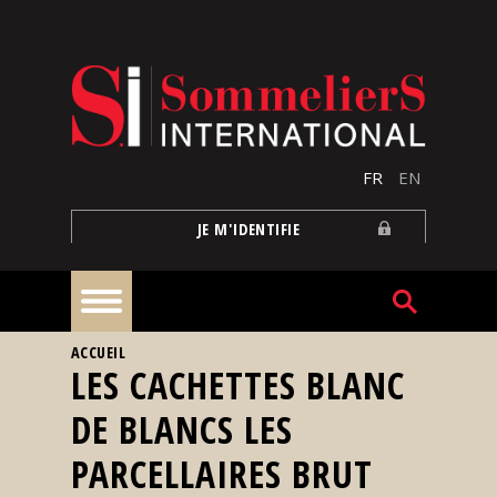
Aller au contenu principal
FR
EN
JE M'IDENTIFIE
VOUS ÊTES ICI
ACCUEIL
À
LES CACHETTES BLANC
la
une
DE BLANCS LES
PARCELLAIRES BRUT
Reportages