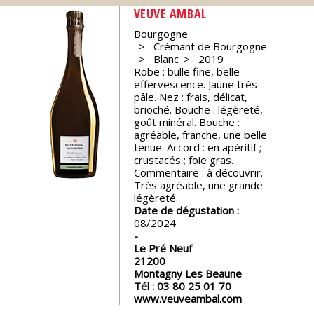
VEUVE AMBAL
Nos
Bourgogne
événements
Crémant de Bourgogne
Blanc
2019
Robe : bulle fine, belle
Spiritueux
effervescence. Jaune très
pâle. Nez : frais, délicat,
brioché. Bouche : légèreté,
Notes
goût minéral. Bouche :
de
agréable, franche, une belle
dégustation
tenue. Accord : en apéritif ;
crustacés ; foie gras.
Commentaire : à découvrir.
Très agréable, une grande
Sommelleries
légèreté.
Date de dégustation :
08/2024
Le
magazine
Le Pré Neuf
21200
Montagny Les Beaune
Télécharger
Tél :
03 80 25 01 70
la
www.veuveambal.com
Revue