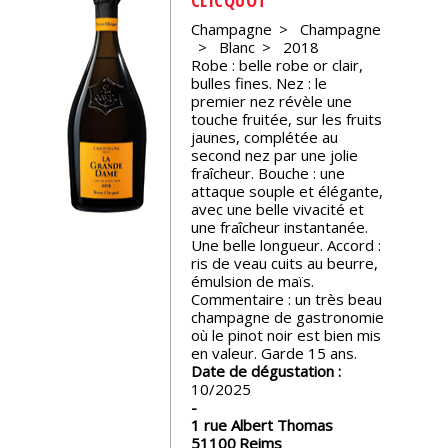
Champagne
Champagne
Nos
Blanc
2018
événements
Robe : belle robe or clair,
bulles fines. Nez : le
premier nez révèle une
Spiritueux
touche fruitée, sur les fruits
jaunes, complétée au
second nez par une jolie
Notes
fraîcheur. Bouche : une
de
attaque souple et élégante,
dégustation
avec une belle vivacité et
une fraîcheur instantanée.
Une belle longueur. Accord :
ris de veau cuits au beurre,
Sommelleries
émulsion de maïs.
Commentaire : un très beau
champagne de gastronomie
Le
où le pinot noir est bien mis
magazine
en valeur. Garde 15 ans.
Date de dégustation :
10/2025
Télécharger
la
1 rue Albert Thomas
Revue
51100
Reims