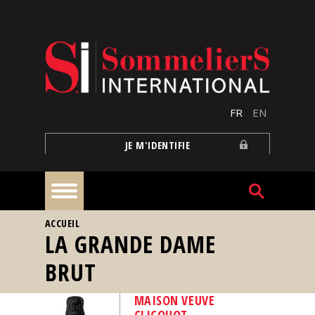
Aller au contenu principal
FR
EN
JE M'IDENTIFIE
VOUS ÊTES ICI
ACCUEIL
À
LA GRANDE DAME
la
une
BRUT
Reportages
MAISON VEUVE
CLICQUOT