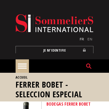
Aller au contenu principal
FR
EN
JE M'IDENTIFIE
VOUS ÊTES ICI
ACCUEIL
À
FERRER BOBET -
la
une
SELECCION ESPECIAL
Reportages
BODEGAS FERRER BOBET