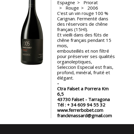
Espagne
Priorat
Rouge
2006
Nos
C'est un vin rouge 100 %
événements
Carignan. Fermenté dans
des réservoirs de chêne
français (15Hl).
Spiritueux
Et vieilli dans des fûts de
chêne français pendant 15
mois,
Notes
embouteillés et non filtré
de
pour préserver ses qualités
dégustation
organoleptiques,
Seleccion Especial est frais,
profond, minéral, fruité et
élégant.
Sommelleries
Ctra Falset a Porrera Km
6,5
Le
43730
Falset - Tarragona
magazine
Tél :
+ 34 609 94 55 32
www.ferrerbobet.com
franckmassard@gmail.com
Télécharger
la
Revue