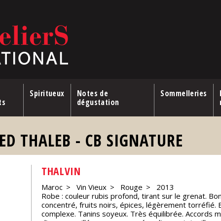
Spiritueux
Notes de
Sommelleries
ts
dégustation
ED THALEB - CB SIGNATURE
THALVIN
Maroc
Vin Vieux
Rouge
2013
Robe : couleur rubis profond, tirant sur le grenat. Bon
concentré, fruits noirs, épices, légèrement torréfié.
complexe. Tanins soyeux. Très équilibrée. Accords me