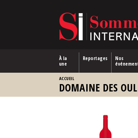
Aller au contenu principal
À la
Reportages
Nos
une
événemen
VOUS ÊTES ICI
ACCUEIL
DOMAINE DES OUL