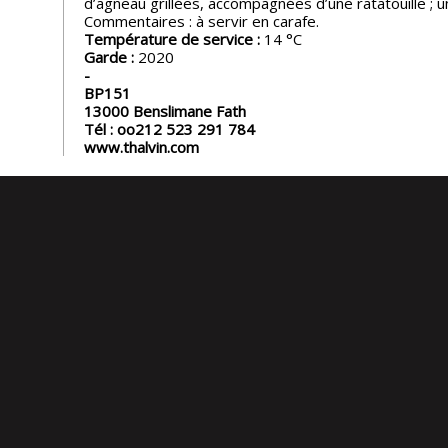
d’agneau grillées, accompagnées d’une ratatouille ; un
Commentaires : à servir en carafe.
Température de service :
14
Garde :
2020
BP151
13000
Benslimane Fath
Tél :
oo212 523 291 784
www.thalvin.com