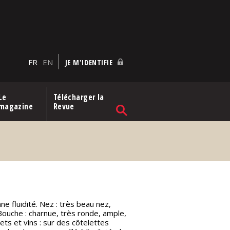
FR
EN
JE M'IDENTIFIE
Le
Télécharger la
magazine
Revue
ne fluidité. Nez : très beau nez,
 Bouche : charnue, très ronde, ample,
ts et vins : sur des côtelettes