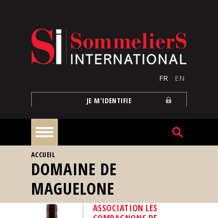
Aller au contenu principal
FR
EN
JE M'IDENTIFIE
VOUS ÊTES ICI
ACCUEIL
À
DOMAINE DE
la
une
MAGUELONE
Reportages
ASSOCIATION LES
COMPAGNONS DE