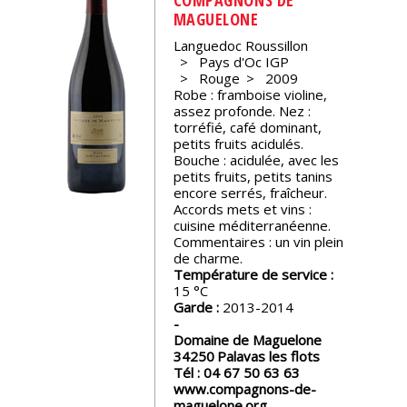
MAGUELONE
Nos
Languedoc Roussillon
événements
Pays d'Oc IGP
Rouge
2009
Robe : framboise violine,
Spiritueux
assez profonde. Nez :
torréfié, café dominant,
petits fruits acidulés.
Notes
Bouche : acidulée, avec les
de
petits fruits, petits tanins
dégustation
encore serrés, fraîcheur.
Accords mets et vins :
cuisine méditerranéenne.
Sommelleries
Commentaires : un vin plein
de charme.
Température de service :
15
Le
Garde :
2013-2014
magazine
Domaine de Maguelone
34250
Palavas les flots
Télécharger
Tél :
04 67 50 63 63
la
www.compagnons-de-
Revue
maguelone.org