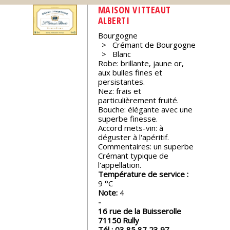
MAISON VITTEAUT
Nos
ALBERTI
événements
Bourgogne
Crémant de Bourgogne
Blanc
Spiritueux
Robe: brillante, jaune or,
aux bulles fines et
persistantes.
Notes
Nez: frais et
de
particulièrement fruité.
dégustation
Bouche: élégante avec une
superbe finesse.
Accord mets-vin: à
Sommelleries
déguster à l'apéritif.
Commentaires: un superbe
Crémant typique de
l'appellation.
Le
Température de service :
magazine
9
Note:
4
Télécharger
16 rue de la Buisserolle
la
71150
Rully
Revue
Tél :
03 85 87 23 97