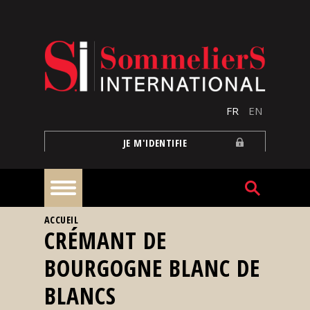
Aller au contenu principal
FR
EN
JE M'IDENTIFIE
VOUS ÊTES ICI
ACCUEIL
À
CRÉMANT DE
la
une
BOURGOGNE BLANC DE
BLANCS
Reportages